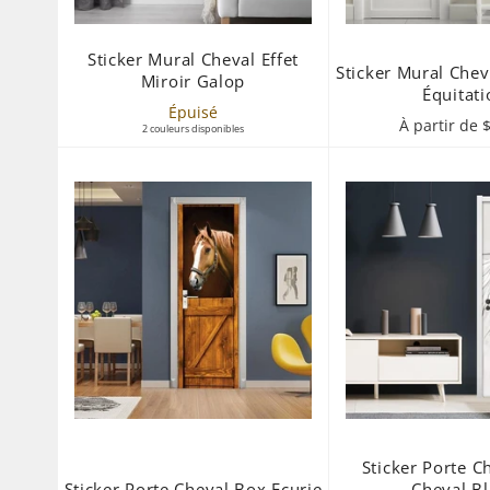
Sticker Mural Cheval Effet
Sticker Mural Chev
Miroir Galop
Équitati
Épuisé
À partir de 
2 couleurs disponibles
Sticker Porte C
Sticker Porte Cheval Box Ecurie
Cheval B