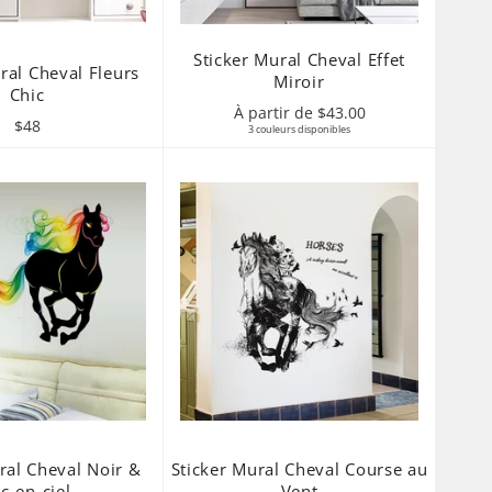
Sticker Mural Cheval Effet
ral Cheval Fleurs
Miroir
Chic
À partir de $43.00
Prix
$48
3 couleurs disponibles
régulier
ral Cheval Noir &
Sticker Mural Cheval Course au
c-en-ciel
Vent