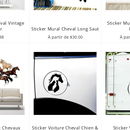
val Vintage
Sticker M
r
Sticker Mural Cheval Long Saut
ix
38
À partir de $30.00
À par
éduit
x Chevaux
Sticker Voiture Cheval Chien &
Sticker