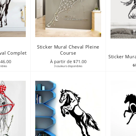
Sticker Mural Cheval Pleine
eval Complet
Course
Sticker Mur
$46.00
À partir de $71.00
Pr
$
nibles
3 couleurs disponibles
r