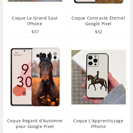
Coque Le Grand Saut
Coque Contraste Éternel
iPhone
Google Pixel
Prix
Prix
$37
$32
régulier
régulier
Coque Regard d'Automne
Coque L'Apprentissage
pour Google Pixel
iPhone