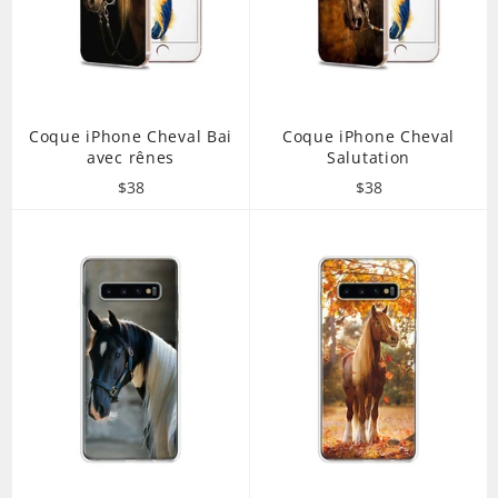
Coque iPhone Cheval Bai
Coque iPhone Cheval
avec rênes
Salutation
Prix
Prix
$38
$38
régulier
régulier