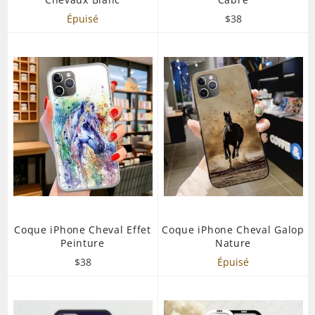
Prix
Épuisé
$38
régulier
Coque iPhone Cheval Effet
Coque iPhone Cheval Galop
Peinture
Nature
Prix
$38
Épuisé
régulier