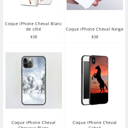
Coque iPhone Cheval Blanc
de côté
Coque iPhone Cheval Neige
Prix
Prix
$38
$38
régulier
régulier
Coque iPhone Cheval
Coque iPhone Cheval
Chevaux Blanc
Cabré