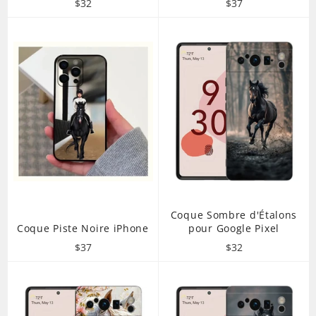
Prix
Prix
$32
$37
régulier
régulier
Coque Sombre d'Étalons
Coque Piste Noire iPhone
pour Google Pixel
Prix
Prix
$37
$32
régulier
régulier