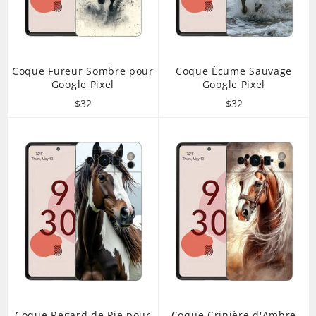
Coque Fureur Sombre pour
Coque Écume Sauvage
Google Pixel
Google Pixel
Prix
Prix
$32
$32
régulier
régulier
Coque Regard de Pie pour
Coque Crinière d'Ambre