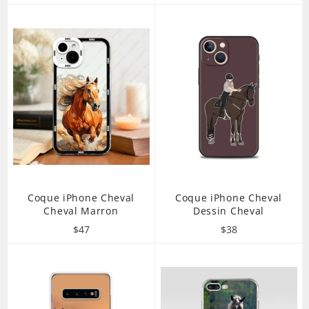
régulier
Coque iPhone Cheval
Coque iPhone Cheval
Cheval Marron
Dessin Cheval
Prix
Prix
$47
$38
régulier
régulier