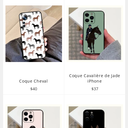
Coque Cavalière de Jade
Coque Cheval
iPhone
Prix
Prix
$40
$37
régulier
régulier