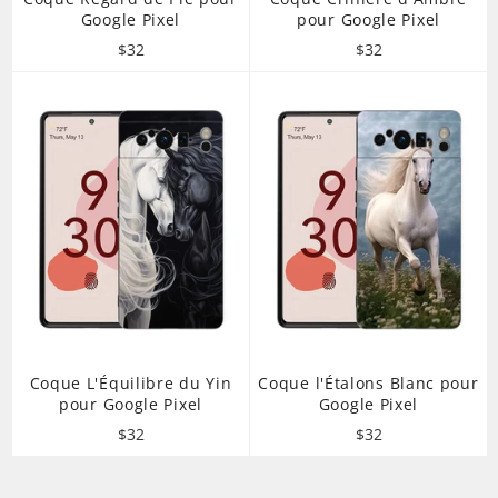
Google Pixel
pour Google Pixel
Prix
Prix
$32
$32
régulier
régulier
Coque L'Équilibre du Yin
Coque l'Étalons Blanc pour
pour Google Pixel
Google Pixel
Prix
Prix
$32
$32
régulier
régulier