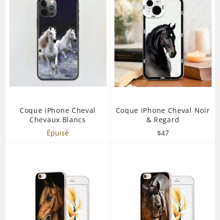
Coque iPhone Cheval
Coque iPhone Cheval Noir
Chevaux Blancs
& Regard
Prix
Épuisé
$47
régulier