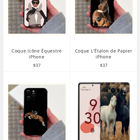
Coque Icône Équestre
Coque L'Étalon de Papier
iPhone
iPhone
Prix
Prix
$37
$37
régulier
régulier