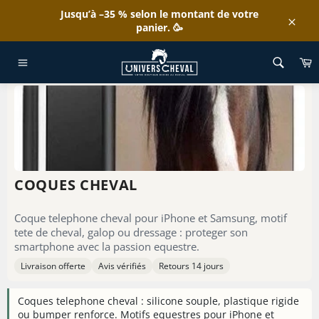
Passer
Jusqu’à –35 % selon le montant de votre
au
panier. 🥳
Clos
contenu
ACCUEIL
/
COQUES CHEVAL
P
Navigation
COQUES CHEVAL
Coque telephone cheval pour iPhone et Samsung, motif
tete de cheval, galop ou dressage : proteger son
smartphone avec la passion equestre.
Livraison offerte
Avis vérifiés
Retours 14 jours
Coques telephone cheval : silicone souple, plastique rigide
ou bumper renforce. Motifs equestres pour iPhone et