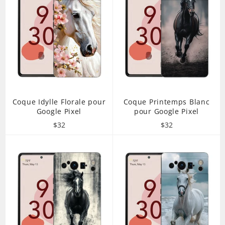
Coque Idylle Florale pour
Coque Printemps Blanc
Google Pixel
pour Google Pixel
Prix
Prix
$32
$32
régulier
régulier