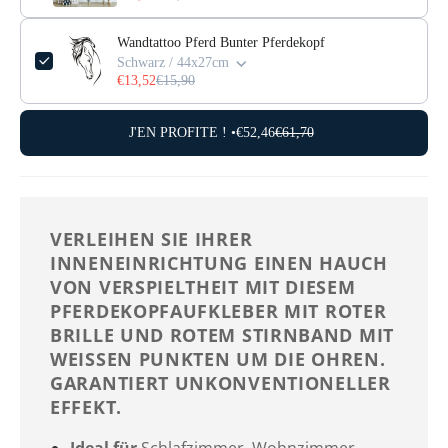
Wandtattoo Pferd Bunter Pferdekopf
Schwarz / 44x27cm
€13,52
€15,90
J'EN PROFITE ! •
€52,46
€61,70
VERLEIHEN SIE IHRER
INNENEINRICHTUNG EINEN HAUCH
VON VERSPIELTHEIT MIT DIESEM
PFERDEKOPFAUFKLEBER MIT ROTER
BRILLE UND ROTEM STIRNBAND MIT
WEISSEN PUNKTEN UM DIE OHREN. G
ARANTIERT UNKONVENTIONELLER E
FFEKT.
Ideal für
Schlafzimmer, Wohnzimmer,