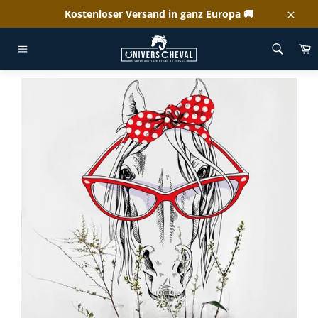
Direkt
Kostenloser Versand in ganz Europa 🚚
zum
Schl
Inhalt
E
WILLKOMMEN
/
WANDTATTOO VINTAGE HUMOR PFERD
Seitennavigation