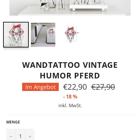
WANDTATTOO VINTAGE
HUMOR PFERD
€22,90
€27,90
Normaler
Im Angebot
Preis
-
18
%
inkl. MwSt.
MENGE
−
+