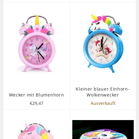
Preis
Preis
Kleiner blauer Einhorn-
Wecker mit Blumenhorn
Wolkenwecker
Normaler
€29,47
Ausverkauft
Preis