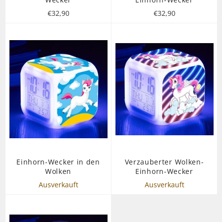
Normaler
Normaler
€32,90
€32,90
Preis
Preis
Einhorn-Wecker in den
Verzauberter Wolken-
Wolken
Einhorn-Wecker
Ausverkauft
Ausverkauft