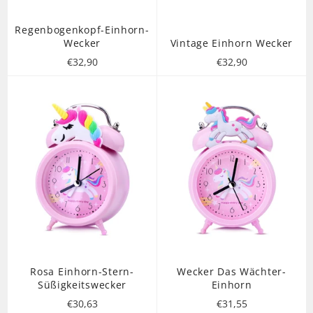
Regenbogenkopf-Einhorn-
Wecker
Vintage Einhorn Wecker
Normaler
Normaler
€32,90
€32,90
Preis
Preis
Rosa Einhorn-Stern-
Wecker Das Wächter-
Süßigkeitswecker
Einhorn
Normaler
Normaler
€30,63
€31,55