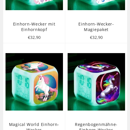
Einhorn-Wecker mit
Einhorn-Wecker-
Einhornkopf
Magiepaket
Normaler
Normaler
€32,90
€32,90
Preis
Preis
Magical World Einhorn-
Regenbogenmähne-
Wecker
Einhorn-Wecker