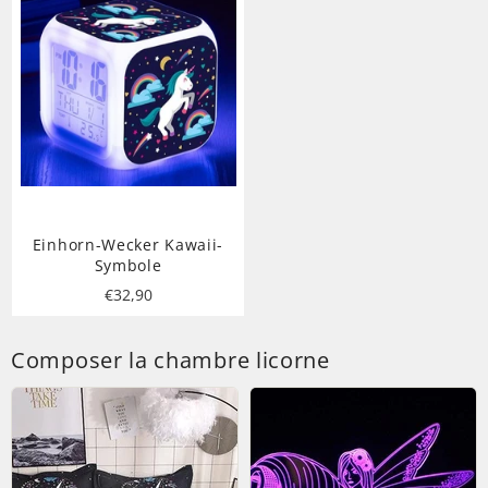
Einhorn-Wecker Kawaii-
Symbole
Normaler
€32,90
Preis
Composer la chambre licorne