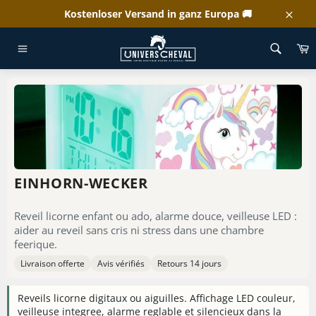
Direkt
Kostenloser Versand in ganz Europa 🚚
zum
Schl
Inhalt
E
WILLKOMMEN
/
EINHORN-WECKER
Seitennavigation
EINHORN-WECKER
Reveil licorne enfant ou ado, alarme douce, veilleuse LED :
aider au reveil sans cris ni stress dans une chambre
feerique.
Livraison offerte
Avis vérifiés
Retours 14 jours
Reveils licorne digitaux ou aiguilles. Affichage LED couleur,
veilleuse integree, alarme reglable et silencieux dans la