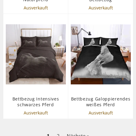
Ausverkauft
Ausverkauft
Bettbezug Intensives
Bettbezug Galoppierendes
schwarzes Pferd
weißes Pferd
Ausverkauft
Ausverkauft