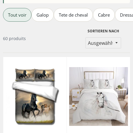
Tout voir
Galop
Tete de cheval
Cabre
Dress
SORTIEREN NACH
60 produits