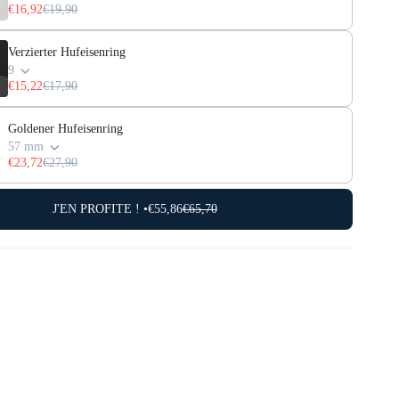
€16,92
€19,90
Verzierter Hufeisenring
9
€15,22
€17,90
Goldener Hufeisenring
57 mm
€23,72
€27,90
J'EN PROFITE ! •
€55,86
€65,70