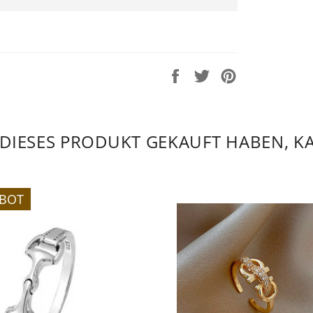
Auf
Auf
Auf
Facebook
Twitter
Pinterest
teilen
twittern
pinnen
 DIESES PRODUKT GEKAUFT HABEN, K
EBOT