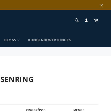
Schl
SUCHEN
Einkau
Suchen
BLOGS
KUNDENBEWERTUNGEN
ISENRING
RINGGRÖSSE
MENGE