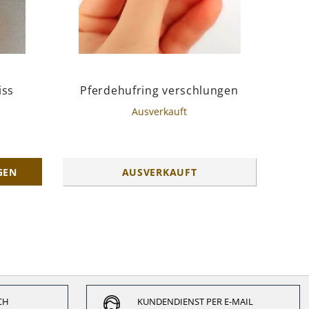
iss
Pferdehufring verschlungen
Ausverkauft
GEN
AUSVERKAUFT
I
CH
KUNDENDIENST PER E-MAIL