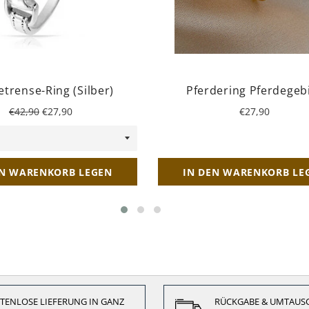
etrense-Ring (Silber)
Pferdering Pferdegeb
Normaler
Sonderpreis
Normaler
€42,90
€27,90
€27,90
Preis
Preis
EN WARENKORB LEGEN
IN DEN WARENKORB LE
TENLOSE LIEFERUNG IN GANZ
RÜCKGABE & UMTAUS