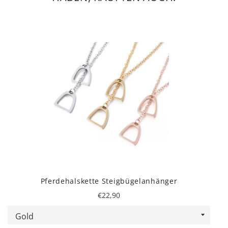
Pferdehalskette Steigbügelanhänger
Normaler
€22,90
Preis