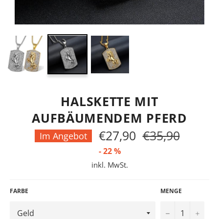
HALSKETTE MIT
AUFBÄUMENDEM PFERD
€27,90
€35,90
Normaler
Im Angebot
Preis
-
22
%
inkl. MwSt.
FARBE
MENGE
−
+