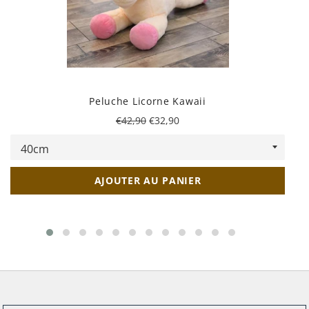
Peluche Licorne Kawaii
Prix
Prix
€42,90
€32,90
régulier
réduit
AJOUTER AU PANIER