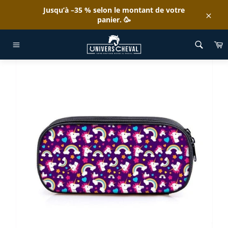
Passer
Jusqu’à –35 % selon le montant de votre
au
panier. 🥳
Clos
contenu
ACCUEIL
/
TROUSSE LICORNE SYMBOLES MAGIQUE
P
Navigation