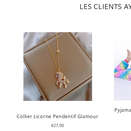
LES CLIENTS 
Pyjama
Collier Licorne Pendentif Glamour
Prix
€27,90
régulier