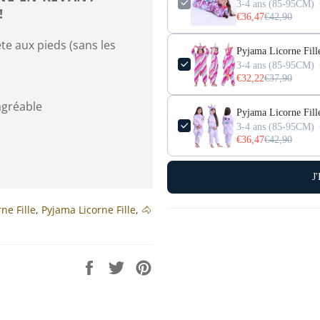
3-4 ans (85-95CM)
!
€36,47
€42,90
te aux pieds (sans les
Pyjama Licorne Fille
3-4 ans (85-95CM)
€32,22
€37,90
gréable
Pyjama Licorne Fill
3-4 ans (85-95CM)
€36,47
€42,90
J
ne Fille
,
Pyjama Licorne Fille
,
🐴
Partager
Tweeter
Épingler
sur
sur
sur
Facebook
Twitter
Pinterest