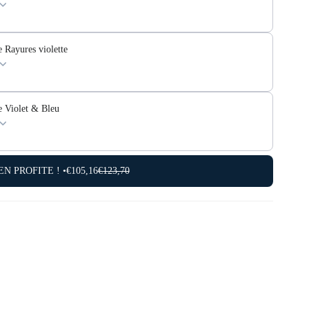
 Rayures violette
e Violet & Bleu
'EN PROFITE ! •
€105,16
€123,70