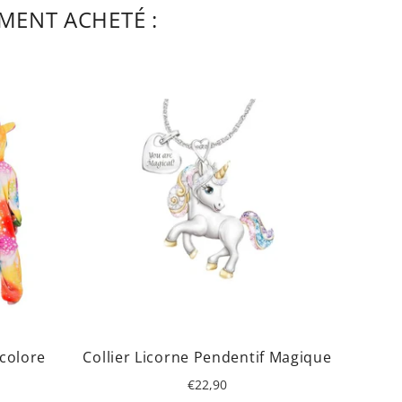
MENT ACHETÉ :
EN 
icolore
Collier Licorne Pendentif Magique
Prix
€22,90
régulier