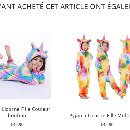
AYANT ACHETÉ CET ARTICLE ONT ÉGALE
 Licorne Fille Couleur
bonbon
Pyjama Licorne Fille Mult
Prix
Prix
€42,90
€42,90
régulier
régulier