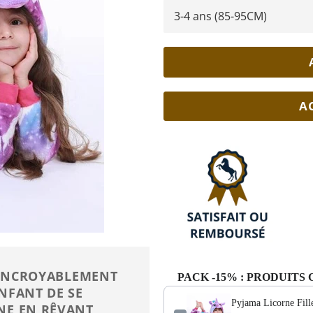
A
T INCROYABLEMENT
PACK -15% : PRODUIT
NFANT DE SE
Pyjama Licorne Fill
NE EN RÊVANT