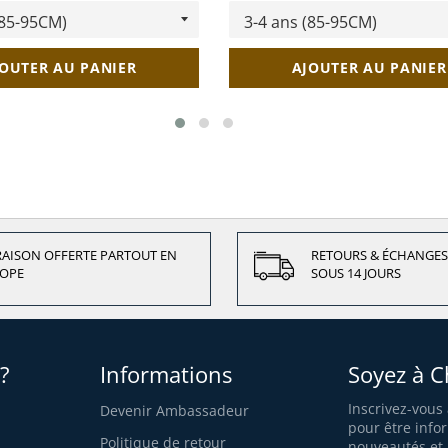
OUTER AU PANIER
AJOUTER AU PANIER
RAISON OFFERTE PARTOUT EN
RETOURS & ÉCHANGES
OPE
SOUS 14 JOURS
?
Informations
Soyez à C
Inscrivez-vous
Devenir Ambassadeur
pour être info
Politique de retour
nouveautés et 