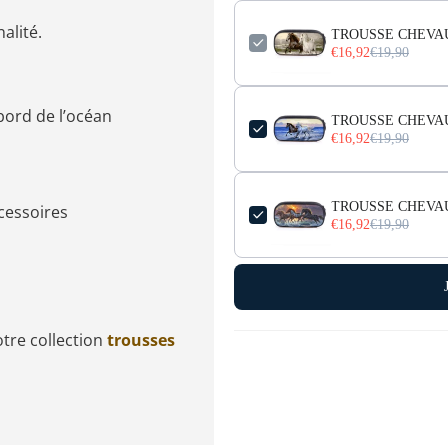
nalité.
TROUSSE CHEVA
€16,92
€19,90
 bord de l’océan
TROUSSE CHEVAU
€16,92
€19,90
TROUSSE CHEVA
ccessoires
€16,92
€19,90
tre collection
trousses