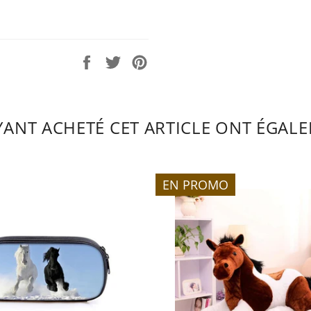
Partager
Tweeter
Épingler
sur
sur
sur
Facebook
Twitter
Pinterest
AYANT ACHETÉ CET ARTICLE ONT ÉGALE
EN PROMO