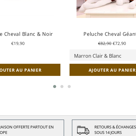
e Cheval Blanc & Noir
Peluche Cheval Géan
Prix
Prix
Prix
€19,90
€82,90
€72,90
régulier
régulier
réduit
OUTER AU PANIER
AJOUTER AU PANIER
RAISON OFFERTE PARTOUT EN
RETOURS & ÉCHANGES
OPE
SOUS 14 JOURS