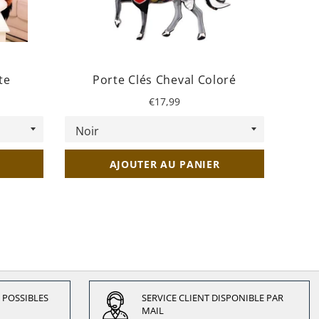
te
Porte Clés Cheval Coloré
Clé U
Prix
€17,99
régulier
AJOUTER AU PANIER
 POSSIBLES
SERVICE CLIENT DISPONIBLE PAR
MAIL