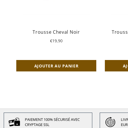
Trousse Cheval Noir
Trouss
Prix
€19,90
régulier
AJOUTER AU PANIER
AJ
PAIEMENT 100% SÉCURISÉ AVEC
LIV
CRYPTAGE SSL
EUR