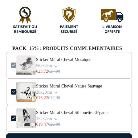
PACK -15% : PRODUITS COMPLEMENTAIRES
Sticker Mural Cheval Mosaïque
56x62cm
€23,72
€27,90
Sticker Mural Cheval Nature Sauvage
28x29cm
€15,22
€17,90
Sticker Mural Cheval Silhouette Elégante
35x57cm
€19,47
€22,90