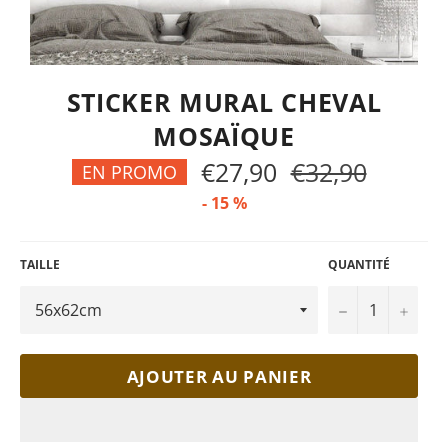
STICKER MURAL CHEVAL
MOSAÏQUE
€27,90
€32,90
Prix
EN PROMO
régulier
-
15
%
TAILLE
QUANTITÉ
−
+
AJOUTER AU PANIER