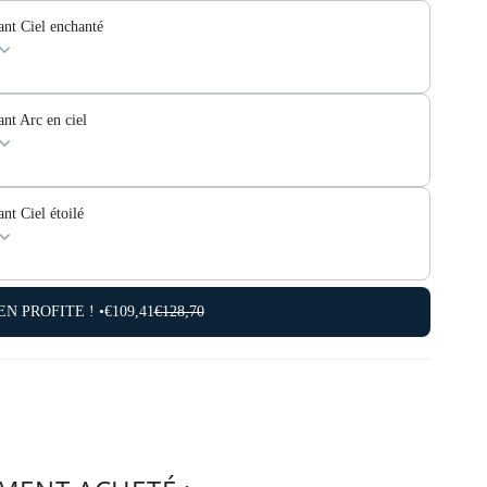
nt Ciel enchanté
nt Arc en ciel
nt Ciel étoilé
'EN PROFITE ! •
€109,41
€128,70