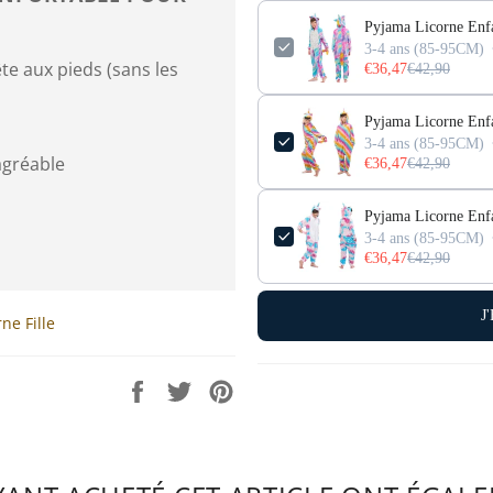
Pyjama Licorne Enfa
3-4 ans (85-95CM)
te aux pieds (sans les
€36,47
€42,90
Pyjama Licorne Enfa
3-4 ans (85-95CM)
gréable
€36,47
€42,90
Pyjama Licorne Enfa
3-4 ans (85-95CM)
€36,47
€42,90
J
ne Fille
Partager
Tweeter
Épingler
sur
sur
sur
Facebook
Twitter
Pinterest