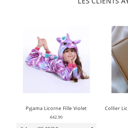
LES CLIENTS 
Pyjama Licorne Fille Violet
Collier L
Prix
€42,90
régulier