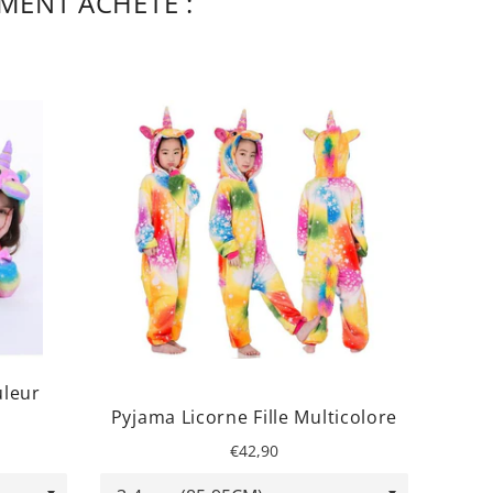
MENT ACHETÉ :
uleur
Pyjama Licorne Fille Multicolore
Colli
Prix
€42,90
régulier