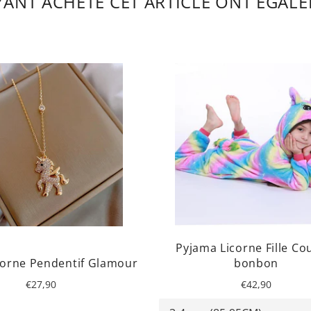
AYANT ACHETÉ CET ARTICLE ONT ÉGALE
Pyjama Licorne Fille Co
icorne Pendentif Glamour
bonbon
Prix
Prix
€27,90
€42,90
régulier
régulier