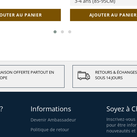
OUTER AU PANIER
AJOUTER AU PANIER
RAISON OFFERTE PARTOUT EN
RETOURS & ÉCHANGES
OPE
SOUS 14 JOURS
?
Informations
Soyez à C
Inscrivez-vous
Devenir Ambassadeur
pour être info
Politique de retour
nouveautés et 