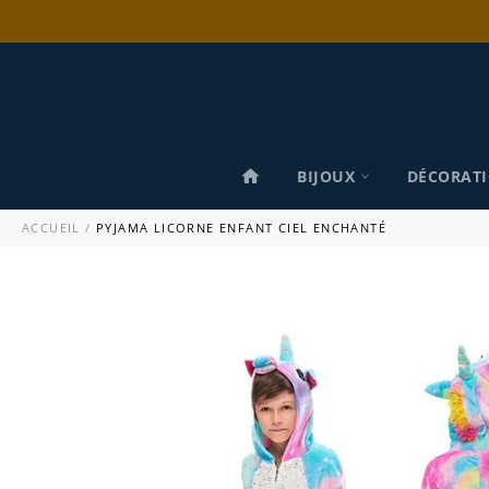
Passer
au
contenu
BIJOUX
DÉCORAT
ACCUEIL
/
PYJAMA LICORNE ENFANT CIEL ENCHANTÉ