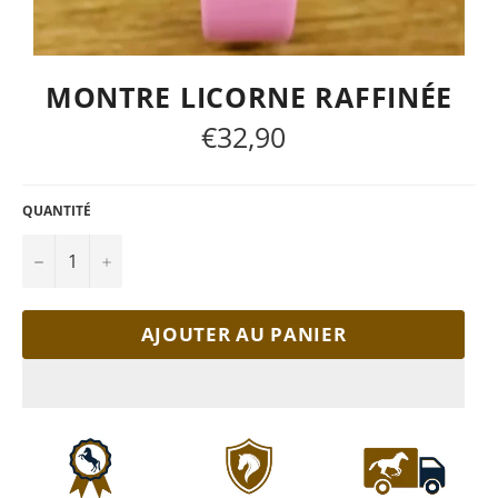
MONTRE LICORNE RAFFINÉE
€32,90
Prix
régulier
QUANTITÉ
−
+
AJOUTER AU PANIER