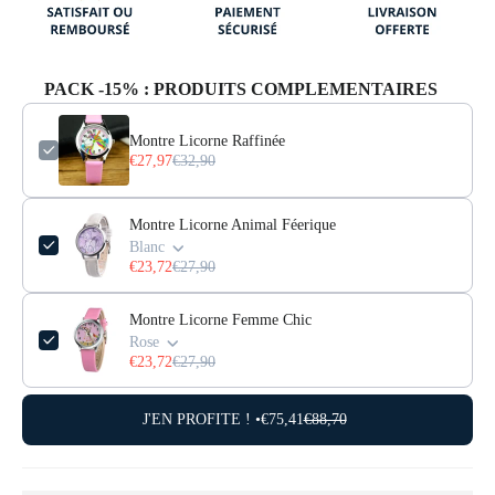
PACK -15% : PRODUITS COMPLEMENTAIRES
Montre Licorne Raffinée
€27,97
€32,90
Montre Licorne Animal Féerique
Blanc
€23,72
€27,90
Montre Licorne Femme Chic
Rose
€23,72
€27,90
J'EN PROFITE ! •
€75,41
€88,70