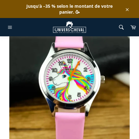
Passer
Jusqu’à –35 % selon le montant de votre
au
panier. 🥳
Clos
contenu
ACCUEIL
/
MONTRE LICORNE RAFFINÉE
P
Navigation