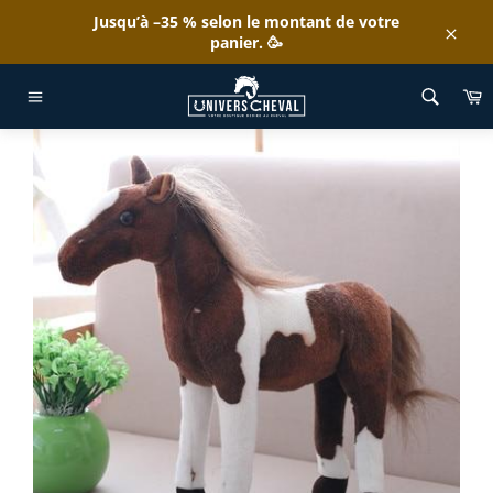
Passer
Jusqu’à –35 % selon le montant de votre
au
panier. 🥳
Clos
contenu
ACCUEIL
/
PELUCHE CHEVAL MARRON FONCÉ & BLANC
P
Navigation