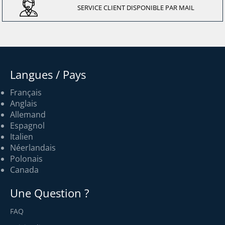
SERVICE CLIENT DISPONIBLE PAR MAIL
Langues / Pays
Français
Anglais
Allemand
Espagnol
Italien
Néerlandais
Polonais
Canada
Une Question ?
FAQ