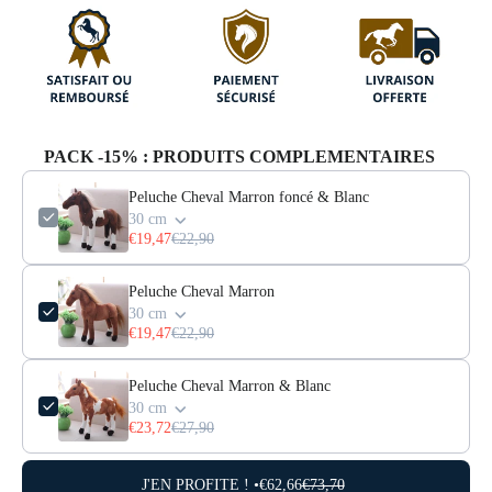
PACK -15% : PRODUITS COMPLEMENTAIRES
Peluche Cheval Marron foncé & Blanc
30 cm
€19,47
€22,90
Peluche Cheval Marron
30 cm
€19,47
€22,90
Peluche Cheval Marron & Blanc
30 cm
€23,72
€27,90
J'EN PROFITE ! •
€62,66
€73,70