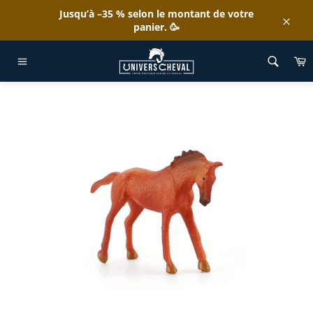
Passer
Jusqu’à –35 % selon le montant de votre
au
panier. 🥳
Clos
contenu
ACCUEIL
/
FIGURINE POULAIN MINIATURE
P
Navigation