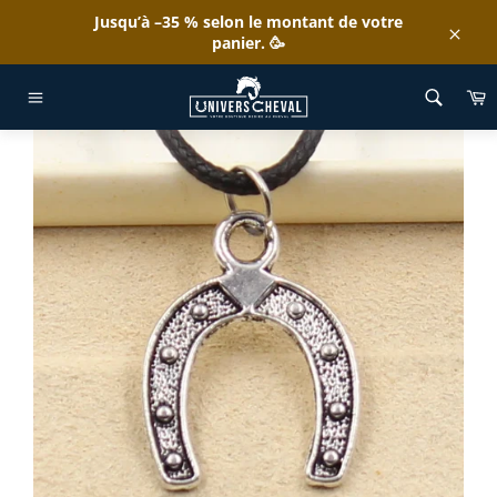
Passer
Jusqu’à –35 % selon le montant de votre
au
panier. 🥳
Clos
contenu
ACCUEIL
/
COLLIER FER À CHEVAL BOHÈME
P
Navigation