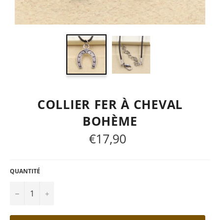
COLLIER FER À CHEVAL
BOHÈME
€17,90
Prix
régulier
QUANTITÉ
−
+