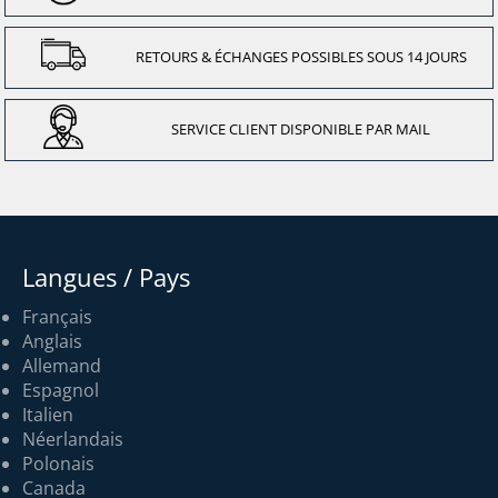
RETOURS & ÉCHANGES POSSIBLES SOUS 14 JOURS
SERVICE CLIENT DISPONIBLE PAR MAIL
Langues / Pays
Français
Anglais
Allemand
Espagnol
Italien
Néerlandais
Polonais
Canada