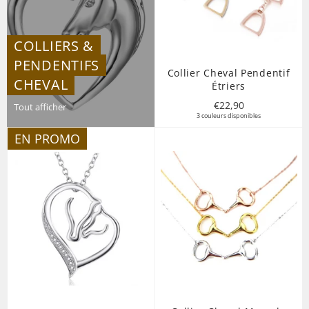
COLLIERS &
PENDENTIFS
Collier Cheval Pendentif
CHEVAL
Étriers
Prix
€22,90
Tout afficher
3 couleurs disponibles
régulier
EN PROMO