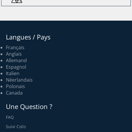
Langues / Pays
Français
Anglais
Allemand
Espagnol
Italien
Néerlandais
Polonais
Canada
Une Question ?
FAQ
Suivi Colis