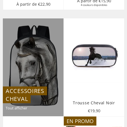
À partir de €15,90
À partir de €22,90
4 couleurs disponibles
ACCESSOIRES
CHEVAL
Trousse Cheval Noir
Tout afficher
Prix
€19,90
régulier
EN PROMO