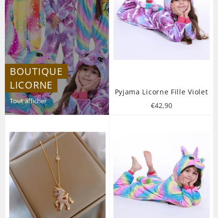
BOUTIQUE
LICORNE
Pyjama Licorne Fille Violet
Tout afficher
Prix
€42,90
régulier