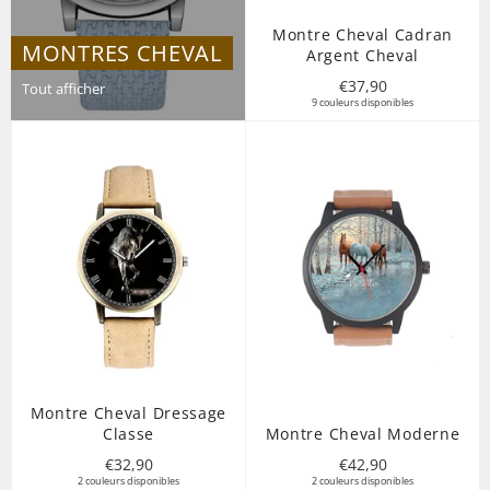
Montre Cheval Cadran
MONTRES CHEVAL
Argent Cheval
Prix
€37,90
Tout afficher
9 couleurs disponibles
régulier
Montre Cheval Dressage
Classe
Montre Cheval Moderne
Prix
Prix
€32,90
€42,90
2 couleurs disponibles
régulier
2 couleurs disponibles
régulier