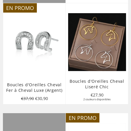
régulier
EN PROMO
Boucles d'Oreilles Cheval
Boucles d'Oreilles Cheval
Liseré Chic
Fer à Cheval Luxe (Argent)
Prix
€27,90
Prix
Prix
€37,90
€30,90
2 couleurs disponibles
régulier
régulier
réduit
EN PROMO