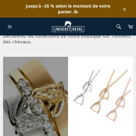
Passer
Jusqu’à –35 % selon le montant de votre
au
panier. 🥳
Clos
contenu
P
NOS COLLECTIONS CHEVAL
Navigation
Découvrez les collections de notre boutique sur l'univers
des chevaux.