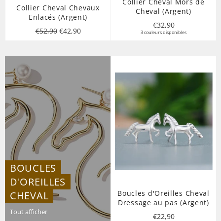
Collier Cheval Mors de
Collier Cheval Chevaux
Cheval (Argent)
Enlacés (Argent)
Prix
€32,90
Prix
Prix
€52,90
€42,90
3 couleurs disponibles
régulier
régulier
réduit
BOUCLES
D'OREILLES
Boucles d'Oreilles Cheval
CHEVAL
Dressage au pas (Argent)
Tout afficher
Prix
€22,90