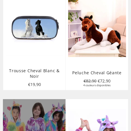
Trousse Cheval Blanc &
Peluche Cheval Géante
Noir
Prix
Prix
€82,90
€72,90
Prix
€19,90
régulier
4 couleurs disponibles
réduit
régulier