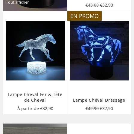
Tout afficher
Prix
Prix
€43,00
€32,90
régulier
réduit
EN PROMO
Lampe Cheval Fer & Tête
de Cheval
Lampe Cheval Dressage
Prix
Prix
À partir de €32,90
€42,90
€37,90
régulier
réduit