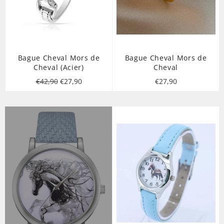
Bague Cheval Mors de
Bague Cheval Mors de
Cheval (Acier)
Cheval
Prix
Prix
Prix
€42,90
€27,90
€27,90
régulier
réduit
régulier