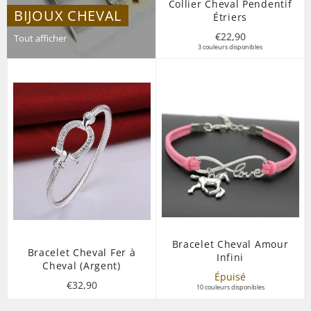
Collier Cheval Pendentif
BIJOUX CHEVAL
Étriers
Prix
€22,90
Tout afficher
3 couleurs disponibles
régulier
Bracelet Cheval Amour
Bracelet Cheval Fer à
Infini
Cheval (Argent)
Épuisé
Prix
€32,90
10 couleurs disponibles
régulier