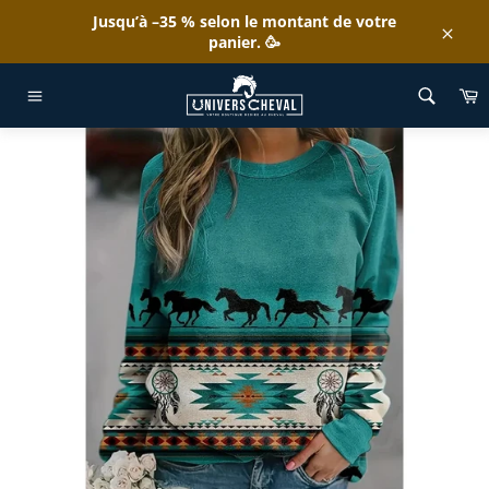
Passer
Jusqu’à –35 % selon le montant de votre
au
panier. 🥳
Clos
contenu
ACCUEIL
/
SWEAT CHEVAL
/
PULL CHEVAL VERT & GALOP
P
Navigation