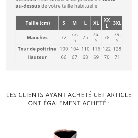
au-dessus
de votre taille habituelle.
XX
Taille (cm)
S
M
L
XL
3XL
L
73.
76.
79.
Manches
72
75
78
5
5
5
Tour de poitrine
100
104
110
116
122
128
Hauteur
66
67
68
69
70
71
LES CLIENTS AYANT ACHETÉ CET ARTICLE
ONT ÉGALEMENT ACHETÉ :