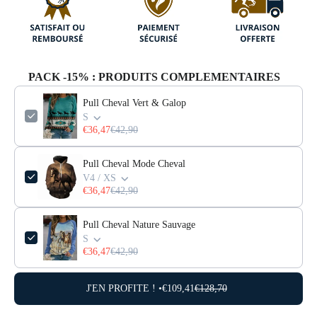
PACK -15% : PRODUITS COMPLEMENTAIRES
Pull Cheval Vert & Galop
S
€36,47
€42,90
Pull Cheval Mode Cheval
V4 / XS
€36,47
€42,90
Pull Cheval Nature Sauvage
S
€36,47
€42,90
J'EN PROFITE ! •
€109,41
€128,70